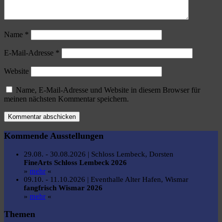
Name
*
E-Mail-Adresse
*
Website
Name, E-Mail-Adresse und Website in diesem Browser für
meinen nächsten Kommentar speichern.
Kommende Ausstellungen
29.08. - 30.08.2026 | Schloss Lembeck, Dorsten
FineArts Schloss Lembeck 2026
»
mehr
«
09.10. - 11.10.2026 | Eventhalle Alter Hafen, Wismar
fangfrisch Wismar 2026
»
mehr
«
Themen