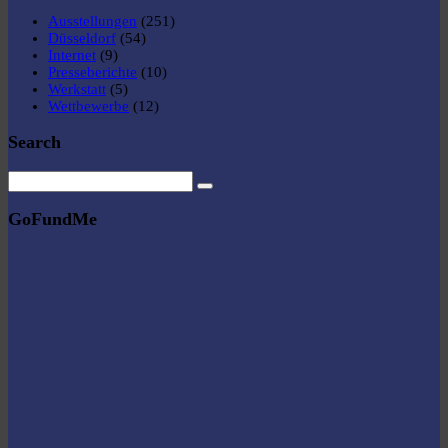
Ausstellungen
(251)
Düsseldorf
(54)
Internet
(9)
Presseberichte
(10)
Werkstatt
(5)
Wettbewerbe
(12)
Search
GoFundMe