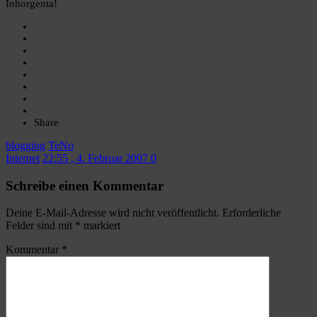
Inhorgenta!
Share
blogging
TeNo
Internet
22:55 , 4. Februar 2007
0
Schreibe einen Kommentar
Deine E-Mail-Adresse wird nicht veröffentlicht.
Erforderliche
Felder sind mit
*
markiert
Kommentar
*