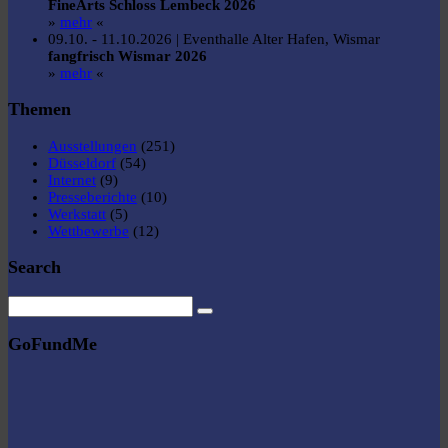
FineArts Schloss Lembeck 2026
»
mehr
«
09.10. - 11.10.2026 | Eventhalle Alter Hafen, Wismar
fangfrisch Wismar 2026
»
mehr
«
Themen
Ausstellungen
(251)
Düsseldorf
(54)
Internet
(9)
Presseberichte
(10)
Werkstatt
(5)
Wettbewerbe
(12)
Search
GoFundMe