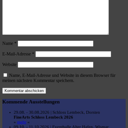
Name
*
E-Mail-Adresse
*
Website
Name, E-Mail-Adresse und Website in diesem Browser für
meinen nächsten Kommentar speichern.
Kommende Ausstellungen
29.08. - 30.08.2026 | Schloss Lembeck, Dorsten
FineArts Schloss Lembeck 2026
»
mehr
«
09.10. - 11.10.2026 | Eventhalle Alter Hafen, Wismar