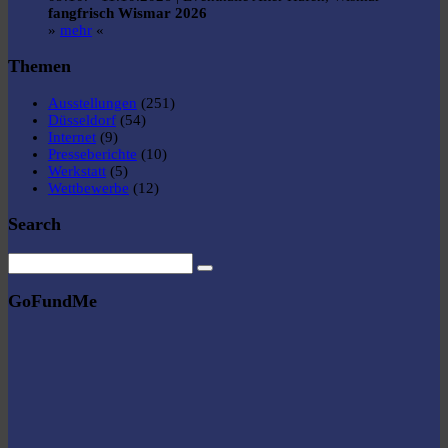
fangfrisch Wismar 2026
»
mehr
«
Themen
Ausstellungen
(251)
Düsseldorf
(54)
Internet
(9)
Presseberichte
(10)
Werkstatt
(5)
Wettbewerbe
(12)
Search
GoFundMe