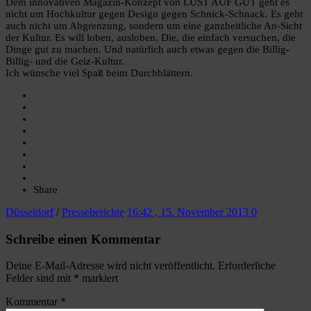
Dem innovativen Magazin-Konzept von LUST AUF GUT geht es
nicht um Hochkultur gegen Design gegen Schnick-Schnack. Es geht
auch nicht um Abgrenzung, sondern um eine ganzheitliche An-Sicht
der Kultur. Es will loben, ausloben. Die, die einfach versuchen, die
Dinge gut zu machen. Und natürlich auch etwas gegen die Billig-
Billig- und die Geiz-Kultur.
Ich wünsche viel Spaß beim Durchblättern.
Share
Düsseldorf
/
Presseberichte
16:42 , 15. November 2013
0
Schreibe einen Kommentar
Deine E-Mail-Adresse wird nicht veröffentlicht.
Erforderliche
Felder sind mit
*
markiert
Kommentar
*