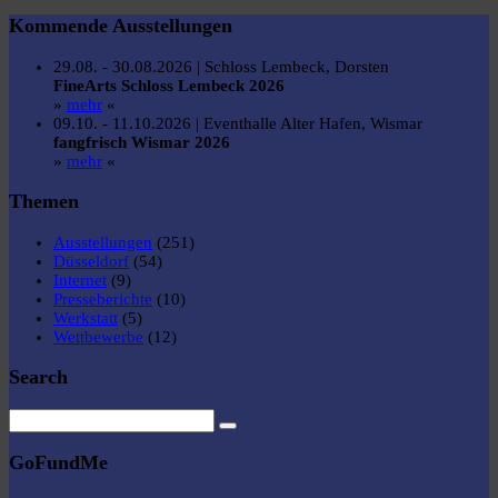
Kommende Ausstellungen
29.08. - 30.08.2026 | Schloss Lembeck, Dorsten
FineArts Schloss Lembeck 2026
»
mehr
«
09.10. - 11.10.2026 | Eventhalle Alter Hafen, Wismar
fangfrisch Wismar 2026
»
mehr
«
Themen
Ausstellungen
(251)
Düsseldorf
(54)
Internet
(9)
Presseberichte
(10)
Werkstatt
(5)
Wettbewerbe
(12)
Search
GoFundMe