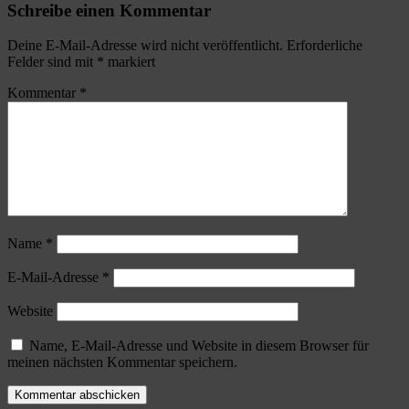
Schreibe einen Kommentar
Deine E-Mail-Adresse wird nicht veröffentlicht.
Erforderliche
Felder sind mit
*
markiert
Kommentar
*
Name
*
E-Mail-Adresse
*
Website
Name, E-Mail-Adresse und Website in diesem Browser für
meinen nächsten Kommentar speichern.