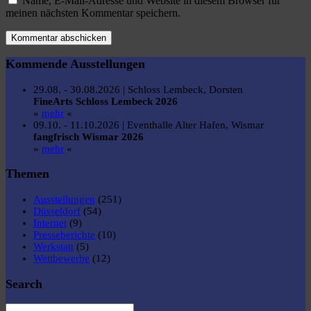
Name, E-Mail-Adresse und Website in diesem Browser für
meinen nächsten Kommentar speichern.
Kommende Ausstellungen
29.08. - 30.08.2026 | Schloss Lembeck, Dorsten
FineArts Schloss Lembeck 2026
»
mehr
«
09.10. - 11.10.2026 | Eventhalle Alter Hafen, Wismar
fangfrisch Wismar 2026
»
mehr
«
Themen
Ausstellungen
(251)
Düsseldorf
(54)
Internet
(9)
Presseberichte
(10)
Werkstatt
(5)
Wettbewerbe
(12)
Search