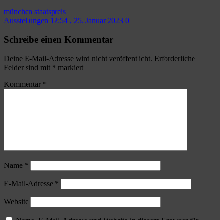
münchen
staatspreis
Ausstellungen
12:54 , 25. Januar 2023
0
Schreibe einen Kommentar
Deine E-Mail-Adresse wird nicht veröffentlicht.
Erforderliche
Felder sind mit
*
markiert
Kommentar
*
Name
*
E-Mail-Adresse
*
Website