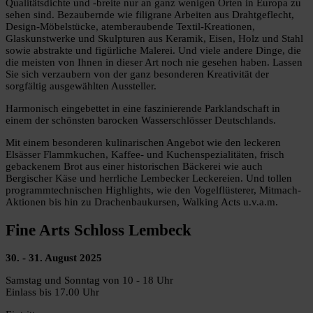
Qualitätsdichte und -breite nur an ganz wenigen Orten in Europa zu
sehen sind. Bezaubernde wie filigrane Arbeiten aus Drahtgeflecht,
Design-Möbelstücke, atemberaubende Textil-Kreationen,
Glaskunstwerke und Skulpturen aus Keramik, Eisen, Holz und Stahl
sowie abstrakte und figürliche Malerei. Und viele andere Dinge, die
die meisten von Ihnen in dieser Art noch nie gesehen haben. Lassen
Sie sich verzaubern von der ganz besonderen Kreativität der
sorgfältig ausgewählten Aussteller.
Harmonisch eingebettet in eine faszinierende Parklandschaft in
einem der schönsten barocken Wasserschlösser Deutschlands.
Mit einem besonderen kulinarischen Angebot wie den leckeren
Elsässer Flammkuchen, Kaffee- und Kuchenspezialitäten, frisch
gebackenem Brot aus einer historischen Bäckerei wie auch
Bergischer Käse und herrliche Lembecker Leckereien. Und tollen
programmtechnischen Highlights, wie den Vogelflüsterer, Mitmach-
Aktionen bis hin zu Drachenbaukursen, Walking Acts u.v.a.m.
Fine Arts Schloss Lembeck
30. - 31. August 2025
Samstag und Sonntag von 10 - 18 Uhr
Einlass bis 17.00 Uhr