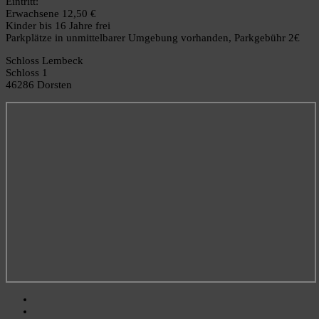
Eintritt:
Erwachsene 12,50 €
Kinder bis 16 Jahre frei
Parkplätze in unmittelbarer Umgebung vorhanden, Parkgebühr 2€
Schloss Lembeck
Schloss 1
46286 Dorsten