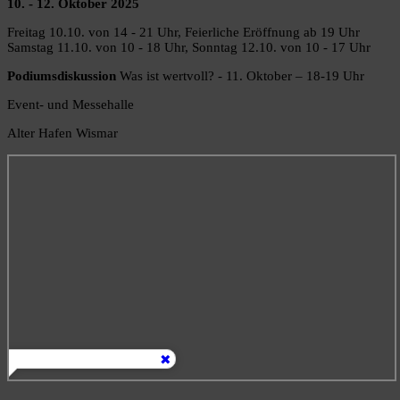
10. - 12. Oktober 2025
Freitag 10.10. von 14 - 21 Uhr, Feierliche Eröffnung ab 19 Uhr
Samstag 11.10. von 10 - 18 Uhr, Sonntag 12.10. von 10 - 17 Uhr
Podiumsdiskussion
Was ist wertvoll? - 11. Oktober – 18-19 Uhr
Event- und Messehalle
Alter Hafen Wismar