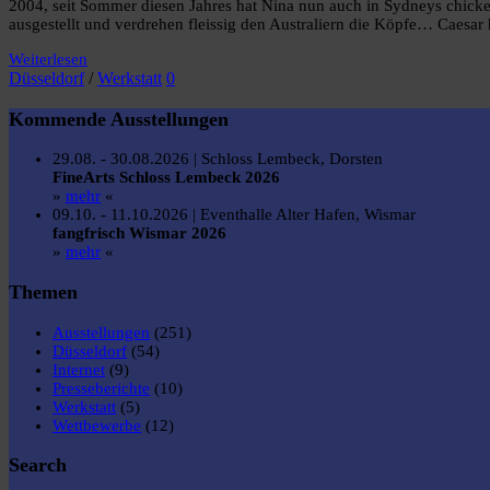
2004, seit Sommer diesen Jahres hat Nina nun auch in Sydneys chicke
ausgestellt und verdrehen fleissig den Australiern die Köpfe… Caesar 
Weiterlesen
Düsseldorf
/
Werkstatt
0
Kommende Ausstellungen
29.08. - 30.08.2026 | Schloss Lembeck, Dorsten
FineArts Schloss Lembeck 2026
»
mehr
«
09.10. - 11.10.2026 | Eventhalle Alter Hafen, Wismar
fangfrisch Wismar 2026
»
mehr
«
Themen
Ausstellungen
(251)
Düsseldorf
(54)
Internet
(9)
Presseberichte
(10)
Werkstatt
(5)
Wettbewerbe
(12)
Search