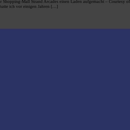
r Shopping-Mall Strand Arcades einen Laden aufgemacht – Courtesy of 
hatte ich vor einigen Jahren […]