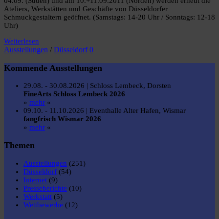
04.09. (Süden) und am 10.+11.09.2011 (Norden) werden erneut die
Ateliers, Werkstätten und Geschäfte von Düsseldorfer
Schmuckgestaltern geöffnet. (Samstags: 14-20 Uhr / Sonntags: 12-18
Uhr)
Weiterlesen
Ausstellungen
/
Düsseldorf
0
Kommende Ausstellungen
29.08. - 30.08.2026 | Schloss Lembeck, Dorsten
FineArts Schloss Lembeck 2026
»
mehr
«
09.10. - 11.10.2026 | Eventhalle Alter Hafen, Wismar
fangfrisch Wismar 2026
»
mehr
«
Themen
Ausstellungen
(251)
Düsseldorf
(54)
Internet
(9)
Presseberichte
(10)
Werkstatt
(5)
Wettbewerbe
(12)