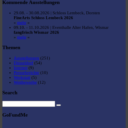
Kommende Ausstellungen
29.08. - 30.08.2026 | Schloss Lembeck, Dorsten
FineArts Schloss Lembeck 2026
»
mehr
«
09.10. - 11.10.2026 | Eventhalle Alter Hafen, Wismar
fangfrisch Wismar 2026
»
mehr
«
Themen
Ausstellungen
(251)
Düsseldorf
(54)
Internet
(9)
Presseberichte
(10)
Werkstatt
(5)
Wettbewerbe
(12)
Search
GoFundMe