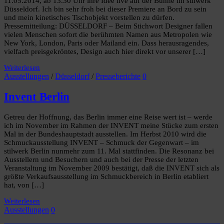
11.05.2014, ab 13.30 Uhr ihre Idee live auf der Bühne im stilwerk
Düsseldorf. Ich bin sehr froh bei dieser Premiere an Bord zu sein
und mein kinetisches Tischobjekt vorstellen zu dürfen.
Pressemitteilung: DÜSSELDORF – Beim Stichwort Designer fallen
vielen Menschen sofort die berühmten Namen aus Metropolen wie
New York, London, Paris oder Mailand ein. Dass herausragendes,
vielfach preisgekröntes, Design auch hier direkt vor unserer […]
Weiterlesen
Ausstellungen
/
Düsseldorf
/
Presseberichte
0
Invent Berlin
Getreu der Hoffnung, das Berlin immer eine Reise wert ist – werde
ich im November im Rahmen der INVENT meine Stücke zum ersten
Mal in der Bundeshauptstadt ausstellen. Im Herbst 2010 wird die
Schmuckausstellung INVENT – Schmuck der Gegenwart – im
stilwerk Berlin nunmehr zum 11. Mal stattfinden. Die Resonanz bei
Ausstellern und Besuchern und auch bei der Presse der letzten
Veranstaltung im November 2009 bestätigt, daß die INVENT sich als
größte Verkaufsausstellung im Schmuckbereich in Berlin etabliert
hat, von […]
Weiterlesen
Ausstellungen
0