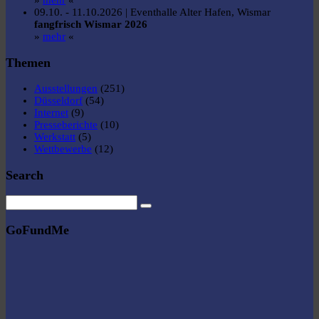
»
mehr
«
09.10. - 11.10.2026 | Eventhalle Alter Hafen, Wismar
fangfrisch Wismar 2026
»
mehr
«
Themen
Ausstellungen
(251)
Düsseldorf
(54)
Internet
(9)
Presseberichte
(10)
Werkstatt
(5)
Wettbewerbe
(12)
Search
GoFundMe