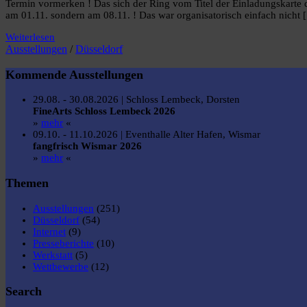
Termin vormerken ! Das sich der Ring vom Titel der Einladungskarte d
am 01.11. sondern am 08.11. ! Das war organisatorisch einfach nicht 
Weiterlesen
Ausstellungen
/
Düsseldorf
Kommende Ausstellungen
29.08. - 30.08.2026 | Schloss Lembeck, Dorsten
FineArts Schloss Lembeck 2026
»
mehr
«
09.10. - 11.10.2026 | Eventhalle Alter Hafen, Wismar
fangfrisch Wismar 2026
»
mehr
«
Themen
Ausstellungen
(251)
Düsseldorf
(54)
Internet
(9)
Presseberichte
(10)
Werkstatt
(5)
Wettbewerbe
(12)
Search